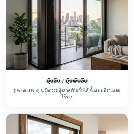
มุ้งจีบ / มุ้งพับจีบ
(Pleated Net) นวัตกรรมมุ้งลวดพับเก็บได้ ทั้งแบบมีรางและ
ไร้ราง