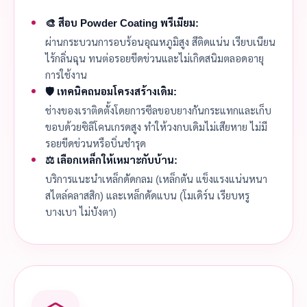
🎨 สีอบ Powder Coating พรีเมียม:
ผ่านกระบวนการอบร้อนอุณหภูมิสูง สีติดแน่น เรียบเนียน
ไร้กลิ่นฉุน ทนต่อรอยขีดข่วนและไม่เกิดสนิมตลอดอายุ
การใช้งาน
🛡️ เทคนิคถนอมโครงสร้างเดิม:
ช่างของเราติดตั้งโดยการซีลขอบยางกันกระแทกและเก็บ
ขอบด้วยซิลิโคนเกรดสูง ทำให้วงกบเดิมไม่เสียหาย ไม่มี
รอยขีดข่วนหรือบิ่นชำรุด
⚖️ เลือกเหล็กให้เหมาะกับบ้าน:
บริการแนะนำเหล็กดัดกลม (เหล็กตัน แข็งแรงแน่นหนา
สไตล์คลาสสิก) และเหล็กดัดแบน (โมเดิร์น เรียบหรู
บางเบา ไม่บังตา)