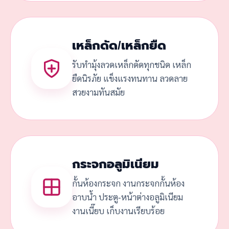
เหล็กดัด/เหล็กยืด
รับทำมุ้งลวดเหล็กดัดทุกชนิด เหล็ก
ยืดนิรภัย แข็งแรงทนทาน ลวดลาย
สวยงามทันสมัย
กระจกอลูมิเนียม
กั้นห้องกระจก งานกระจกกั้นห้อง
อาบน้ำ ประตู-หน้าต่างอลูมิเนียม
งานเนี๊ยบ เก็บงานเรียบร้อย