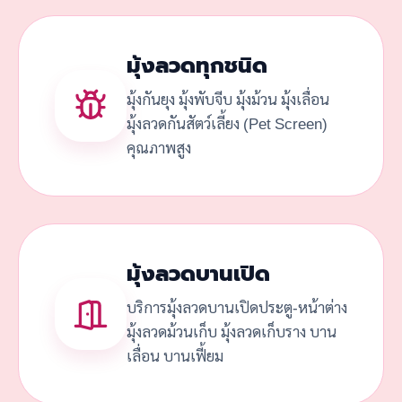
มุ้งลวดทุกชนิด
มุ้งกันยุง มุ้งพับจีบ มุ้งม้วน มุ้งเลื่อน
มุ้งลวดกันสัตว์เลี้ยง (Pet Screen)
คุณภาพสูง
มุ้งลวดบานเปิด
บริการมุ้งลวดบานเปิดประตู-หน้าต่าง
มุ้งลวดม้วนเก็บ มุ้งลวดเก็บราง บาน
เลื่อน บานเฟี้ยม