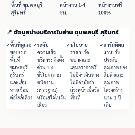
พื้นที่ ชุมพลบุรี
หน้างาน 1-4
หน้างานฟรี
สุรินทร์
ชม.
100%
📍 ข้อมูลช่างบริการในย่าน ชุมพลบุรี สุรินทร์
✔
พื้นที่ดูแล:
✔
ระดับ
✔
นโยบาย
✔
การันตีผล
ขอบเขต
ความเร็ว
ราคา:
วัด
งาน:
รับ
พื้นที่
บริการ:
ติดตั้ง
ขนาดและ
ประกัน
ชุมพลบุรี
ด่วน 1-4
เสนอราคาฟรี
คุณภาพของ
สุรินทร์
ชั่วโมง (ตาม
ไม่มีค่าเดินทาง
สินค้าและ
และเส้น
ชนิดงาน
ไม่มีค่ามัดจำ
คุณภาพ
ทางเชื่อม
มาตรฐาน)
ล่วงหน้าเมื่อวัด
โครงสร้าง
ต่อใกล้เคียง
หรือเสร็จในวัน
พื้นที่
นาน 1 ปี
เดียว
เต็ม