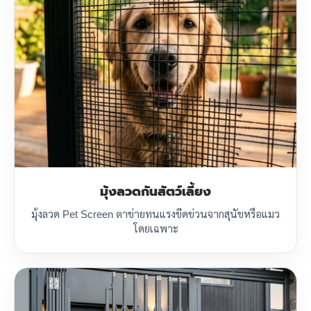
มุ้งลวดกันสัตว์เลี้ยง
มุ้งลวด Pet Screen ตาข่ายทนแรงขีดข่วนจากสุนัขหรือแมว
โดยเฉพาะ