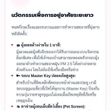
นวัตกรรมเพื่อการอยู่อาศัยระยะยาว
หมดกังวลเรื่องแมลงรบกวนและการทำความสะอาดที่ยุ่งยาก
หลังติดตั้ง:
🧽 มุ้งถอดล้างง่ายใน 1 นาที:
มุ้งลวดและมุ้งพับจีบของเราได้รับการออกแบบนวัตกรรม
ล็อกพิเศษ เพื่อให้เจ้าของบ้านสามารถกดถอดตัวกรอบมุ้ง
ออกมาล้างทำความสะอาดฝุ่น PM 2.5 ได้อย่างง่ายดาย
ด้วยตัวเอง โดยไม่ต้องใช้เครื่องมือหรือช่าง
🔑 ระบบ Master Key ปลอดภัยสูงสุด:
สำหรับบ้านที่ติดเหล็กดัดครอบหน้าต่างและประตู เรามี
ระบบกุญแจเดี่ยวที่เปิดได้ทุกบาน (Master Key) ป้องกัน
ความวุ่นวายหาลูกกุญแจไม่เจอเมื่อเกิดเหตุอัคคีภัยหรือ
เหตุฉุกเฉิน
🦟 ตาข่ายมุ้งทนเล็บสัตว์เลี้ยง (Pet Screen):