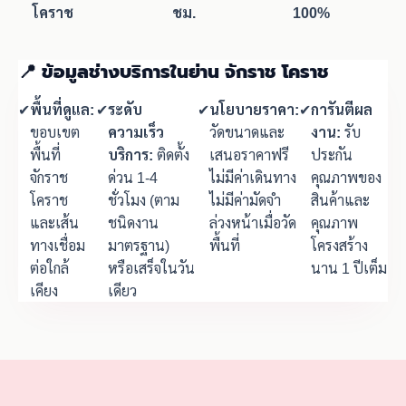
โคราช
ชม.
100%
📍 ข้อมูลช่างบริการในย่าน จักราช โคราช
✔
พื้นที่ดูแล:
✔
ระดับ
✔
นโยบายราคา:
✔
การันตีผล
ขอบเขต
ความเร็ว
วัดขนาดและ
งาน:
รับ
พื้นที่
บริการ:
ติดตั้ง
เสนอราคาฟรี
ประกัน
จักราช
ด่วน 1-4
ไม่มีค่าเดินทาง
คุณภาพของ
โคราช
ชั่วโมง (ตาม
ไม่มีค่ามัดจำ
สินค้าและ
และเส้น
ชนิดงาน
ล่วงหน้าเมื่อวัด
คุณภาพ
ทางเชื่อม
มาตรฐาน)
พื้นที่
โครงสร้าง
ต่อใกล้
หรือเสร็จในวัน
นาน 1 ปีเต็ม
เคียง
เดียว