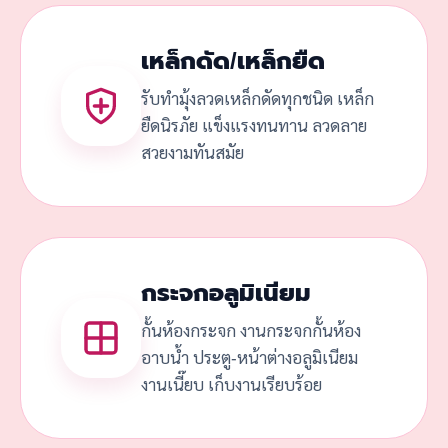
เหล็กดัด/เหล็กยืด
รับทำมุ้งลวดเหล็กดัดทุกชนิด เหล็ก
ยืดนิรภัย แข็งแรงทนทาน ลวดลาย
สวยงามทันสมัย
กระจกอลูมิเนียม
กั้นห้องกระจก งานกระจกกั้นห้อง
อาบน้ำ ประตู-หน้าต่างอลูมิเนียม
งานเนี๊ยบ เก็บงานเรียบร้อย