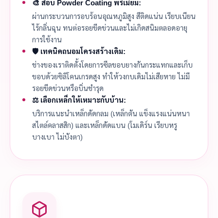
🎨 สีอบ Powder Coating พรีเมียม:
ผ่านกระบวนการอบร้อนอุณหภูมิสูง สีติดแน่น เรียบเนียน
ไร้กลิ่นฉุน ทนต่อรอยขีดข่วนและไม่เกิดสนิมตลอดอายุ
การใช้งาน
🛡️ เทคนิคถนอมโครงสร้างเดิม:
ช่างของเราติดตั้งโดยการซีลขอบยางกันกระแทกและเก็บ
ขอบด้วยซิลิโคนเกรดสูง ทำให้วงกบเดิมไม่เสียหาย ไม่มี
รอยขีดข่วนหรือบิ่นชำรุด
⚖️ เลือกเหล็กให้เหมาะกับบ้าน:
บริการแนะนำเหล็กดัดกลม (เหล็กตัน แข็งแรงแน่นหนา
สไตล์คลาสสิก) และเหล็กดัดแบน (โมเดิร์น เรียบหรู
บางเบา ไม่บังตา)