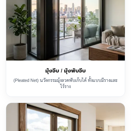
มุ้งจีบ / มุ้งพับจีบ
(Pleated Net) นวัตกรรมมุ้งลวดพับเก็บได้ ทั้งแบบมีรางและ
ไร้ราง