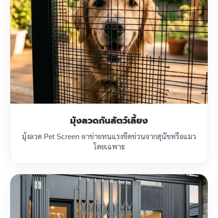
มุ้งลวดกันสัตว์เลี้ยง
มุ้งลวด Pet Screen ตาข่ายทนแรงขีดข่วนจากสุนัขหรือแมว
โดยเฉพาะ