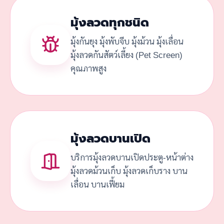
มุ้งลวดทุกชนิด
มุ้งกันยุง มุ้งพับจีบ มุ้งม้วน มุ้งเลื่อน
มุ้งลวดกันสัตว์เลี้ยง (Pet Screen)
คุณภาพสูง
มุ้งลวดบานเปิด
บริการมุ้งลวดบานเปิดประตู-หน้าต่าง
มุ้งลวดม้วนเก็บ มุ้งลวดเก็บราง บาน
เลื่อน บานเฟี้ยม