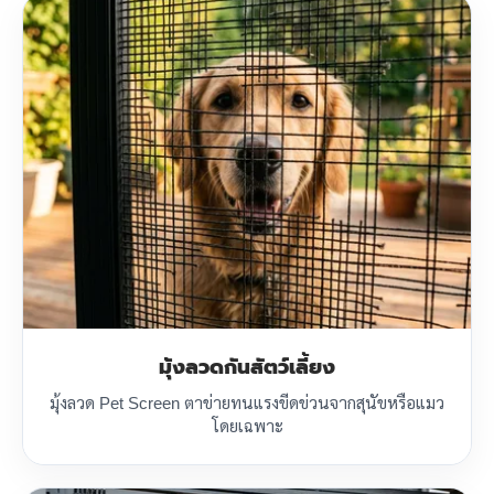
มุ้งลวดกันสัตว์เลี้ยง
มุ้งลวด Pet Screen ตาข่ายทนแรงขีดข่วนจากสุนัขหรือแมว
โดยเฉพาะ