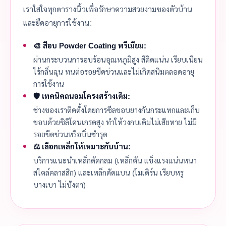
เราใส่ใจทุกตารางนิ้วเพื่อรักษาความสวยงามของตัวบ้าน
และยืดอายุการใช้งาน:
🎨 สีอบ Powder Coating พรีเมียม:
ผ่านกระบวนการอบร้อนอุณหภูมิสูง สีติดแน่น เรียบเนียน
ไร้กลิ่นฉุน ทนต่อรอยขีดข่วนและไม่เกิดสนิมตลอดอายุ
การใช้งาน
🛡️ เทคนิคถนอมโครงสร้างเดิม:
ช่างของเราติดตั้งโดยการซีลขอบยางกันกระแทกและเก็บ
ขอบด้วยซิลิโคนเกรดสูง ทำให้วงกบเดิมไม่เสียหาย ไม่มี
รอยขีดข่วนหรือบิ่นชำรุด
⚖️ เลือกเหล็กให้เหมาะกับบ้าน:
บริการแนะนำเหล็กดัดกลม (เหล็กตัน แข็งแรงแน่นหนา
สไตล์คลาสสิก) และเหล็กดัดแบน (โมเดิร์น เรียบหรู
บางเบา ไม่บังตา)