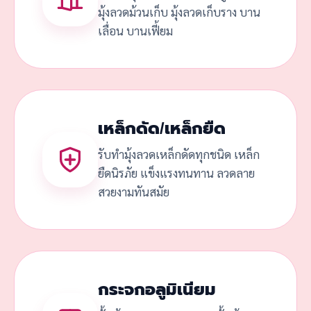
มุ้งลวดม้วนเก็บ มุ้งลวดเก็บราง บาน
เลื่อน บานเฟี้ยม
เหล็กดัด/เหล็กยืด
รับทำมุ้งลวดเหล็กดัดทุกชนิด เหล็ก
ยืดนิรภัย แข็งแรงทนทาน ลวดลาย
สวยงามทันสมัย
กระจกอลูมิเนียม