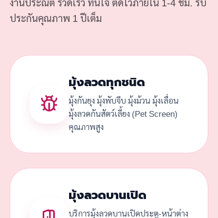
งานประณีต รวดเร็ว ทันใจ ติดไวภายใน 1-4 ชม. รับ
ประกันคุณภาพ 1 ปีเต็ม
มุ้งลวดทุกชนิด
มุ้งกันยุง มุ้งพับจีบ มุ้งม้วน มุ้งเลื่อน
มุ้งลวดกันสัตว์เลี้ยง (Pet Screen)
คุณภาพสูง
มุ้งลวดบานเปิด
บริการมุ้งลวดบานเปิดประตู-หน้าต่าง