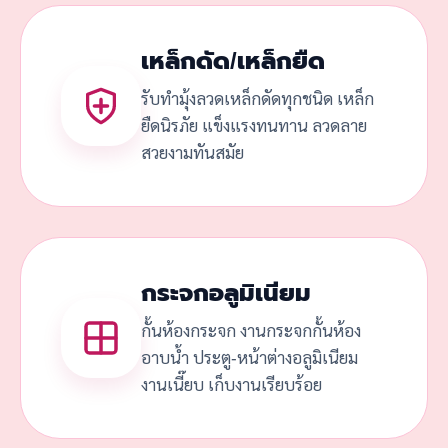
เหล็กดัด/เหล็กยืด
รับทำมุ้งลวดเหล็กดัดทุกชนิด เหล็ก
ยืดนิรภัย แข็งแรงทนทาน ลวดลาย
สวยงามทันสมัย
กระจกอลูมิเนียม
กั้นห้องกระจก งานกระจกกั้นห้อง
อาบน้ำ ประตู-หน้าต่างอลูมิเนียม
งานเนี๊ยบ เก็บงานเรียบร้อย