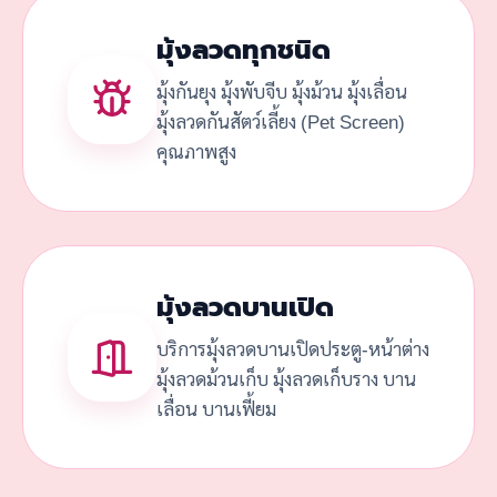
มุ้งลวดทุกชนิด
มุ้งกันยุง มุ้งพับจีบ มุ้งม้วน มุ้งเลื่อน
มุ้งลวดกันสัตว์เลี้ยง (Pet Screen)
คุณภาพสูง
มุ้งลวดบานเปิด
บริการมุ้งลวดบานเปิดประตู-หน้าต่าง
มุ้งลวดม้วนเก็บ มุ้งลวดเก็บราง บาน
เลื่อน บานเฟี้ยม