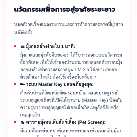
นวัตกรรมเพื่อการอยู่อาศัยระยะยาว
หมดกังวลเรื่องแมลงรบกวนและการทำความสะอาดที่ยุ่งยาก
หลังติดตั้ง:
🧽 มุ้งถอดล้างง่ายใน 1 นาที:
มุ้งลวดและมุ้งพับจีบของเราได้รับการออกแบบนวัตกรรม
ล็อกพิเศษ เพื่อให้เจ้าของบ้านสามารถกดถอดตัวกรอบมุ้ง
ออกมาล้างทำความสะอาดฝุ่น PM 2.5 ได้อย่างง่ายดาย
ด้วยตัวเอง โดยไม่ต้องใช้เครื่องมือหรือช่าง
🔑 ระบบ Master Key ปลอดภัยสูงสุด:
สำหรับบ้านที่ติดเหล็กดัดครอบหน้าต่างและประตู เรามี
ระบบกุญแจเดี่ยวที่เปิดได้ทุกบาน (Master Key) ป้องกัน
ความวุ่นวายหาลูกกุญแจไม่เจอเมื่อเกิดเหตุอัคคีภัยหรือ
เหตุฉุกเฉิน
🦟 ตาข่ายมุ้งทนเล็บสัตว์เลี้ยง (Pet Screen):
มีออปชันตาข่ายหนาพิเศษ ทนทานแรงข่วนจากเล็บน้อง