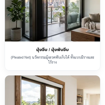
มุ้งจีบ / มุ้งพับจีบ
(Pleated Net) นวัตกรรมมุ้งลวดพับเก็บได้ ทั้งแบบมีรางและ
ไร้ราง