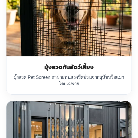
มุ้งลวดกันสัตว์เลี้ยง
มุ้งลวด Pet Screen ตาข่ายทนแรงขีดข่วนจากสุนัขหรือแมว
โดยเฉพาะ