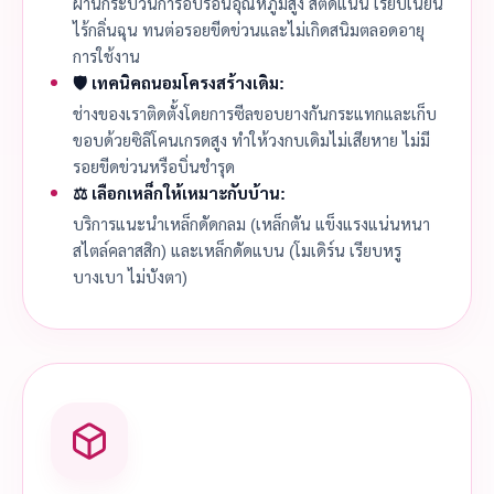
ผ่านกระบวนการอบร้อนอุณหภูมิสูง สีติดแน่น เรียบเนียน
ไร้กลิ่นฉุน ทนต่อรอยขีดข่วนและไม่เกิดสนิมตลอดอายุ
การใช้งาน
🛡️ เทคนิคถนอมโครงสร้างเดิม:
ช่างของเราติดตั้งโดยการซีลขอบยางกันกระแทกและเก็บ
ขอบด้วยซิลิโคนเกรดสูง ทำให้วงกบเดิมไม่เสียหาย ไม่มี
รอยขีดข่วนหรือบิ่นชำรุด
⚖️ เลือกเหล็กให้เหมาะกับบ้าน:
บริการแนะนำเหล็กดัดกลม (เหล็กตัน แข็งแรงแน่นหนา
สไตล์คลาสสิก) และเหล็กดัดแบน (โมเดิร์น เรียบหรู
บางเบา ไม่บังตา)