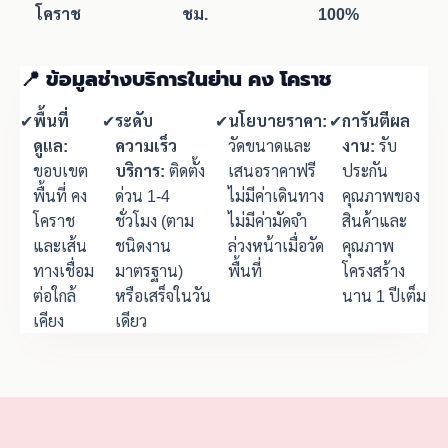
โคราช
ชม.
100%
📍 ข้อมูลช่างบริการในย่าน คง โคราช
✔
พื้นที่
✔
ระดับ
✔
นโยบายราคา:
✔
การันตีผล
ดูแล:
ความเร็ว
วัดขนาดและ
งาน:
รับ
ขอบเขต
บริการ:
ติดตั้ง
เสนอราคาฟรี
ประกัน
พื้นที่ คง
ด่วน 1-4
ไม่มีค่าเดินทาง
คุณภาพของ
โคราช
ชั่วโมง (ตาม
ไม่มีค่ามัดจำ
สินค้าและ
และเส้น
ชนิดงาน
ล่วงหน้าเมื่อวัด
คุณภาพ
ทางเชื่อม
มาตรฐาน)
พื้นที่
โครงสร้าง
ต่อใกล้
หรือเสร็จในวัน
นาน 1 ปีเต็ม
เคียง
เดียว