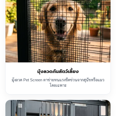
มุ้งลวดกันสัตว์เลี้ยง
มุ้งลวด Pet Screen ตาข่ายทนแรงขีดข่วนจากสุนัขหรือแมว
โดยเฉพาะ