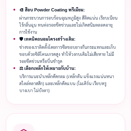
🎨 สีอบ Powder Coating พรีเมียม:
ผ่านกระบวนการอบร้อนอุณหภูมิสูง สีติดแน่น เรียบเนียน
ไร้กลิ่นฉุน ทนต่อรอยขีดข่วนและไม่เกิดสนิมตลอดอายุ
การใช้งาน
🛡️ เทคนิคถนอมโครงสร้างเดิม:
ช่างของเราติดตั้งโดยการซีลขอบยางกันกระแทกและเก็บ
ขอบด้วยซิลิโคนเกรดสูง ทำให้วงกบเดิมไม่เสียหาย ไม่มี
รอยขีดข่วนหรือบิ่นชำรุด
⚖️ เลือกเหล็กให้เหมาะกับบ้าน:
บริการแนะนำเหล็กดัดกลม (เหล็กตัน แข็งแรงแน่นหนา
สไตล์คลาสสิก) และเหล็กดัดแบน (โมเดิร์น เรียบหรู
บางเบา ไม่บังตา)