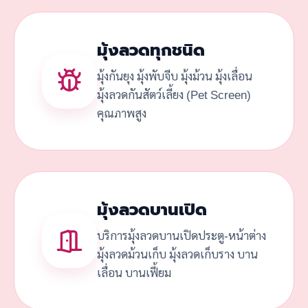
มุ้งลวดทุกชนิด
มุ้งกันยุง มุ้งพับจีบ มุ้งม้วน มุ้งเลื่อน
มุ้งลวดกันสัตว์เลี้ยง (Pet Screen)
คุณภาพสูง
มุ้งลวดบานเปิด
บริการมุ้งลวดบานเปิดประตู-หน้าต่าง
มุ้งลวดม้วนเก็บ มุ้งลวดเก็บราง บาน
เลื่อน บานเฟี้ยม