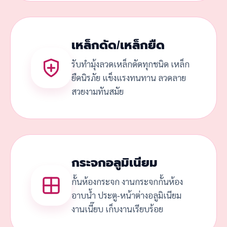
เหล็กดัด/เหล็กยืด
รับทำมุ้งลวดเหล็กดัดทุกชนิด เหล็ก
ยืดนิรภัย แข็งแรงทนทาน ลวดลาย
สวยงามทันสมัย
กระจกอลูมิเนียม
กั้นห้องกระจก งานกระจกกั้นห้อง
อาบน้ำ ประตู-หน้าต่างอลูมิเนียม
งานเนี๊ยบ เก็บงานเรียบร้อย