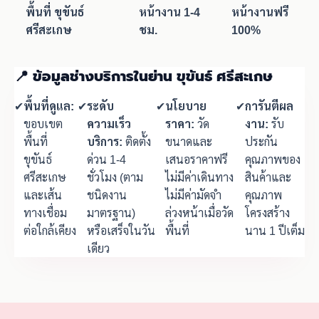
พื้นที่ ขุขันธ์
หน้างาน 1-4
หน้างานฟรี
ศรีสะเกษ
ชม.
100%
📍 ข้อมูลช่างบริการในย่าน ขุขันธ์ ศรีสะเกษ
✔
พื้นที่ดูแล:
✔
ระดับ
✔
นโยบาย
✔
การันตีผล
ขอบเขต
ความเร็ว
ราคา:
วัด
งาน:
รับ
พื้นที่
บริการ:
ติดตั้ง
ขนาดและ
ประกัน
ขุขันธ์
ด่วน 1-4
เสนอราคาฟรี
คุณภาพของ
ศรีสะเกษ
ชั่วโมง (ตาม
ไม่มีค่าเดินทาง
สินค้าและ
และเส้น
ชนิดงาน
ไม่มีค่ามัดจำ
คุณภาพ
ทางเชื่อม
มาตรฐาน)
ล่วงหน้าเมื่อวัด
โครงสร้าง
ต่อใกล้เคียง
หรือเสร็จในวัน
พื้นที่
นาน 1 ปีเต็ม
เดียว