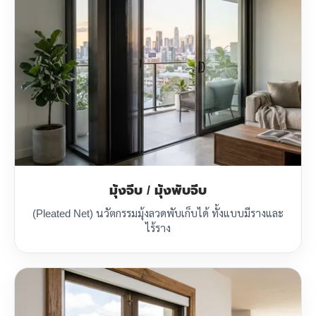
มุ้งจีบ / มุ้งพับจีบ
(Pleated Net) นวัตกรรมมุ้งลวดพับเก็บได้ ทั้งแบบมีรางและ
ไร้ราง